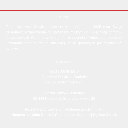
O NAS
Firma Bętkowski Service działa na rynku zieleni od 2005 roku. Swoją
działalność rozpoczynała od sprzedaży maszyn do pielęgnacji ogrodów
przydomowych. Obecnie w swojej ofercie posiada również urządzenia do
utrzymania terenów zieleni miejskiej, boisk sportowych jak również pól
golfowych.
KONTAKT
©2023 AGRITEC.pl
Bętkowski Service – Centrala
32-415 Raciechowice 243
Oddział Kraków – Libertów,
30-444 Kraków, ul. Góra Libertowska 28
Jesteśmy autoryzowanym dealerem takich firm jak :
Husqvarna | John Deere | Wiedenmann | Samasz | Agritec GmbH.