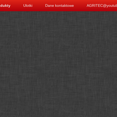
odukty
Ulotki
Dane kontaktowe
AGRITEC@youtu