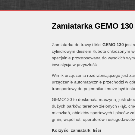
Zamiatarka GEMO 130
Zamiatarka do trawy i liści
GEMO 130
jest 
cylindrowym dieslem Kubota chłodzonym wo
specjalnie przystosowana do wysokich wym
inwestycja w przyszłość.
Wirnik urządzenia rozdrabniającego jest za
urządzenie automatycznie przechodzi w gó
transportowy do pojemnika i może być inst
GEMO130 to doskonała maszyna, jeśli chodz
dużych parków, terenów zielonych / łąk, cm
mieszkań, obiektów sportowych i placów zab
gmin, wspólnot, operatorów i usługodawców
Korzyści zamiatarki liści
Zasada 2 w 1: (koszenie, wertykulacja 
długiej trawy oraz liści i i śmieci w t
pracy)