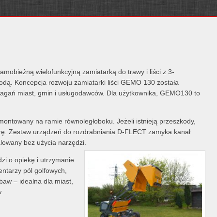
samobieżną wielofunkcyjną zamiatarką do trawy i liści z 3-
dą. Koncepcja rozwoju zamiatarki liści GEMO 130 została
agań miast, gmin i usługodawców. Dla użytkownika, GEMO130 to
montowany na ramie równoległoboku. Jeżeli istnieją przeszkody,
rę. Zestaw urządzeń do rozdrabniania D-FLECT zamyka kanał
alowany bez użycia narzędzi.
i o opiekę i utrzymanie
entarzy pól golfowych,
aw – idealna dla miast,
.
i zbieranie krótkiej i
rakcie wykonywania jednej