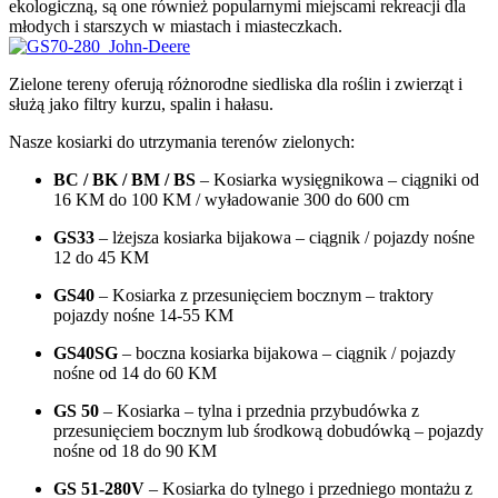
ekologiczną, są one również popularnymi miejscami rekreacji dla
młodych i starszych w miastach i miasteczkach.
Zielone tereny oferują różnorodne siedliska dla roślin i zwierząt i
służą jako filtry kurzu, spalin i hałasu.
Nasze kosiarki do utrzymania terenów zielonych:
BC / BK / BM / BS
– Kosiarka wysięgnikowa – ciągniki od
16 KM do 100 KM / wyładowanie 300 do 600 cm
GS33
– lżejsza kosiarka bijakowa – ciągnik / pojazdy nośne
12 do 45 KM
GS40
– Kosiarka z przesunięciem bocznym – traktory
pojazdy nośne 14-55 KM
GS40SG
– boczna kosiarka bijakowa – ciągnik / pojazdy
nośne od 14 do 60 KM
GS 50
– Kosiarka – tylna i przednia przybudówka z
przesunięciem bocznym lub środkową dobudówką – pojazdy
nośne od 18 do 90 KM
GS 51-280V
– Kosiarka do tylnego i przedniego montażu z