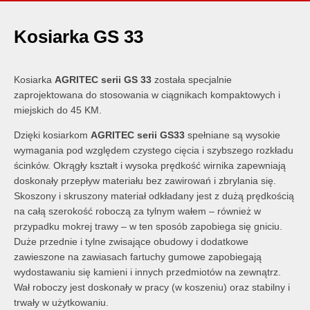
Kosiarka GS 33
Kosiarka
AGRITEC serii GS 33
została specjalnie
zaprojektowana do stosowania w ciągnikach kompaktowych i
miejskich do 45 KM.
Dzięki kosiarkom
AGRITEC serii GS33
spełniane są wysokie
wymagania pod względem czystego cięcia i szybszego rozkładu
ścinków. Okrągły kształt i wysoka prędkość wirnika zapewniają
doskonały przepływ materiału bez zawirowań i zbrylania się.
Skoszony i skruszony materiał odkładany jest z dużą prędkością
na całą szerokość roboczą za tylnym wałem – również w
przypadku mokrej trawy – w ten sposób zapobiega się gniciu.
Duże przednie i tylne zwisające obudowy i dodatkowe
zawieszone na zawiasach fartuchy gumowe zapobiegają
wydostawaniu się kamieni i innych przedmiotów na zewnątrz.
Wał roboczy jest doskonały w pracy (w koszeniu) oraz stabilny i
trwały w użytkowaniu.