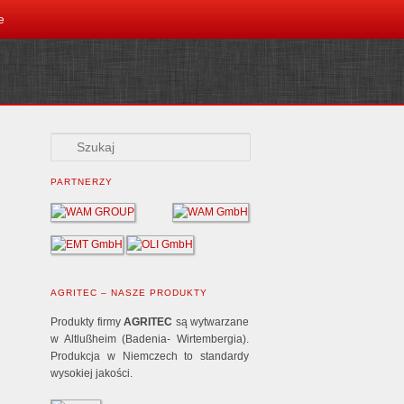
e
PARTNERZY
AGRITEC – NASZE PRODUKTY
Produkty firmy
AGRITEC
są wytwarzane
w Altlußheim (Badenia- Wirtembergia).
Produkcja w Niemczech to standardy
wysokiej jakości.