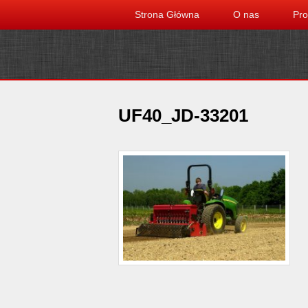
Strona Główna
O nas
Pro
UF40_JD-33201