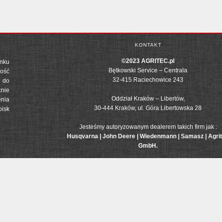
KONTAKT
©2023 AGRITEC.pl
nku
Bętkowski Service – Centrala
ość
32-415 Raciechowice 243
 do
cnie
Oddział Kraków – Libertów,
enia
30-444 Kraków, ul. Góra Libertowska 28
oisk
Jesteśmy autoryzowanym dealerem takich firm jak :
Husqvarna | John Deere | Wiedenmann | Samasz | Agri
GmbH.