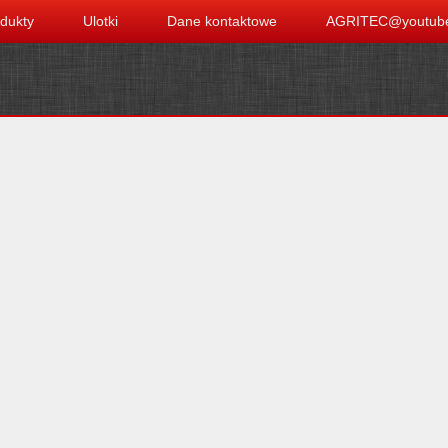
dukty
Ulotki
Dane kontaktowe
AGRITEC@youtub