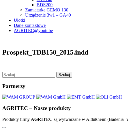
BDS200
Zamiatarka GEMO 130
Urządzenie 3w1 – GA40
Ulotki
Dane kontaktowe
AGRITEC@youtube
Prospekt_TDB150_2015.indd
Szukaj
Partnerzy
AGRITEC – Nasze produkty
Produkty firmy
AGRITEC
są wytwarzane w Altlußheim (Badenia- W