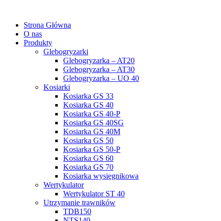
Strona Główna
O nas
Produkty
Glebogryzarki
Glebogryzarka – AT20
Glebogryzarka – AT30
Glebogryzarka – UO 40
Kosiarki
Kosiarka GS 33
Kosiarka GS 40
Kosiarka GS 40-P
Kosiarka GS 40SG
Kosiarka GS 40M
Kosiarka GS 50
Kosiarka GS 50-P
Kosiarka GS 60
Kosiarka GS 70
Kosiarka wysięgnikowa
Wertykulator
Wertykulator ST 40
Utrzymanie trawników
TDB150
NTS140